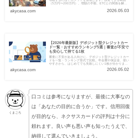
（5万円〜200万円）、増額の手順、ETCとの関係を解説
します。
2026.05.03
akycasa.com
【2026年最新版】デポジット型クレジットカー
ド一覧・おすすめランキング5選｜審査が不安で
も安心して持てる1枚
審査に不安がある人向けに、デポジット型クレジットカー
ドを一覧・ランキング形式で比較。年会費や保証金、使い
やすさから、はじめてでも失敗しにくい1枚が分かりま
す。
2026.05.02
akycasa.com
口コミは参考になりますが、最後に大事なの
は「あなたの目的に合うか」です。信用回復
くまごろ
が目的なら、ネクサスカードの評判は十分に
頼れます。良い声も悪い声も知ったうえで、
納得して選んでいきましょう。