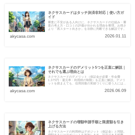
ネクサスカードはタッチ決済非対応｜使い方ガ
イド
審査に不安がある人向けに、ネクサスカードの仕組み・審
査の考え方・口コミの評価が分かれる理由を整理。お得さ
より「再スタート向きか」を冷静に判断できる解説です。
2026.01.11
akycasa.com
ネクサスカードのデメリット5つを正直に解説｜
それでも選ぶ理由とは
ネクサスカードのデメリット（保証金が必要・年会費
1,375円・還元率・利用枠の制限）を正直に解説。デメリ
ットを踏まえても、信用回復の実績づくりに使う人には価
値があります。
2026.06.09
akycasa.com
ネクサスカードの増額申請手順と限度額を引き
上げる方法
ネクサスカードの利用枠はデポジット（保証金）と同額。
増額するにはデポジットを追加します。設定できる範囲