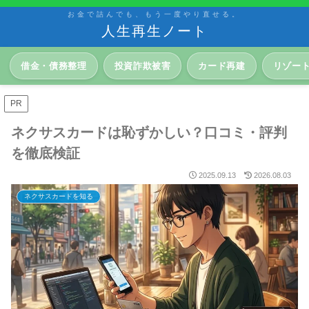
お金で詰んでも、もう一度やり直せる。
人生再生ノート
借金・債務整理
投資詐欺被害
カード再建
リゾー
PR
ネクサスカードは恥ずかしい？口コミ・評判
を徹底検証
2025.09.13
2026.08.03
ネクサスカードを知る