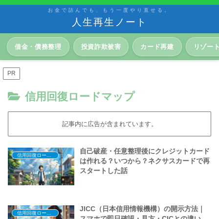
お金で詰んでも、もう一度やり直せる。
人生再生ノート
借金・債務整理
投資詐欺被害
カード再建
リゾー
PR
信用回復ロードマップ
記事内に広告が含まれています。
自己破産・任意整理後にクレジットカード
信用回復ロードマップ
は作れる？いつから？ネクサスカードで再
スタートした話
JICC（日本信用情報機構）の開示方法｜
信用回復ロードマップ
スマホで即日確認・見方・CICとの違い