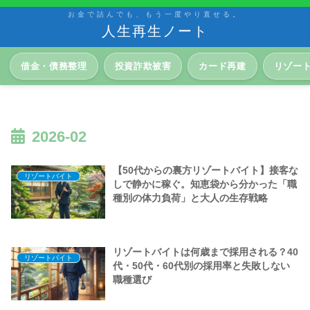
お金で詰んでも、もう一度やり直せる。
人生再生ノート
借金・債務整理
投資詐欺被害
カード再建
リゾー
2026-02
【50代からの裏方リゾートバイト】接客な
リゾートバイト
しで静かに稼ぐ。知恵袋から分かった「職
種別の体力負荷」と大人の生存戦略
リゾートバイトは何歳まで採用される？40
リゾートバイト
代・50代・60代別の採用率と失敗しない
職種選び