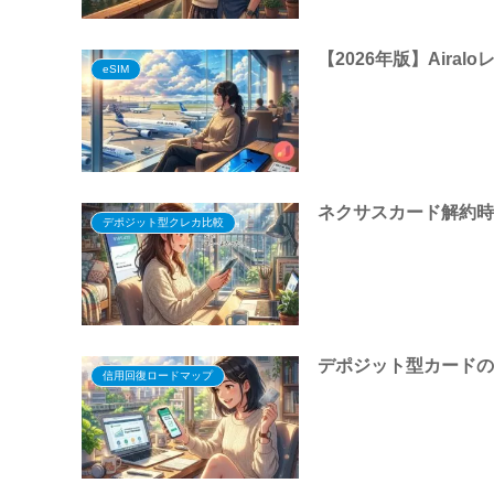
【2026年版】Air
eSIM
ネクサスカード解約
デポジット型クレカ比較
デポジット型カード
信用回復ロードマップ