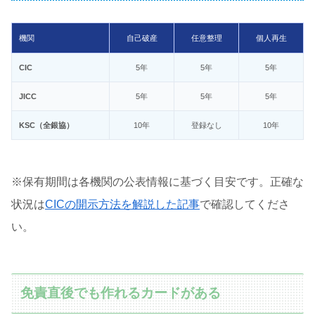
機関
自己破産
任意整理
個人再生
CIC
5年
5年
5年
JICC
5年
5年
5年
KSC（全銀協）
10年
登録なし
10年
※保有期間は各機関の公表情報に基づく目安です。正確な
状況は
CICの開示方法を解説した記事
で確認してくださ
い。
免責直後でも作れるカードがある