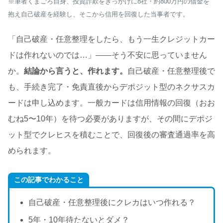
※筆者くまごろ自身、投資詐欺をきっかけに8社・約800万円の借金を
抱え自己破産を経験し、そこから信用を回復した当事者です。
「自己破産・任意整理をしたら、もう一生クレジットカー
ドは作れないのでは…」——そう不安に思っていません
か。
結論から言うと、作れます。
自己破産・任意整理後で
も、手続き完了・免責直後からデポジット型のネクサスカ
ードは申し込めます。一般カードは信用情報の回復（おお
むね5〜10年）を待つ必要がありますが、その間にデポジ
ット型でクレヒスを積むことで、回復後の審査通過率を高
められます。
この記事でわかること
自己破産・任意整理後にクレカはいつ作れる？
5年・10年待たないとダメ？