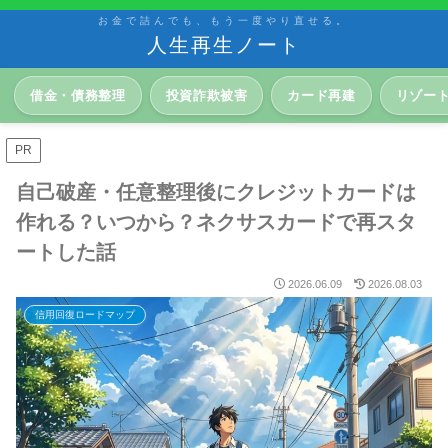
お金で詰んでも、もう一度やり直せる。
人生再生ノート
借金・債務整理
投資詐欺被害
カード再建
リゾー
PR
自己破産・任意整理後にクレジットカードは
作れる？いつから？ネクサスカードで再スタ
ートした話
2026.06.09
2026.08.03
信用回復ロードマップ