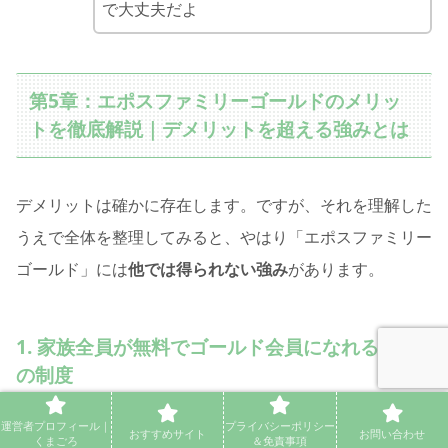
で大丈夫だよ
第5章：エポスファミリーゴールドのメリッ
トを徹底解説｜デメリットを超える強みとは
デメリットは確かに存在します。ですが、それを理解した
うえで全体を整理してみると、やはり「エポスファミリー
ゴールド」には
他では得られない強み
があります。
1. 家族全員が無料でゴールド会員になれる唯一
の制度
運営者プロフィール｜
プライバシーポリシー
おすすめサイト
お問い合わせ
くまごろ
＆免責事項
他社では「家族カード」や「家族ポイント加算制