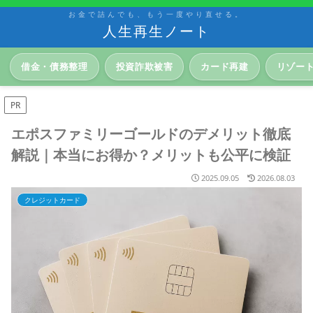
お金で詰んでも、もう一度やり直せる。
人生再生ノート
借金・債務整理
投資詐欺被害
カード再建
リゾー
PR
エポスファミリーゴールドのデメリット徹底
解説｜本当にお得か？メリットも公平に検証
2025.09.05
2026.08.03
クレジットカード